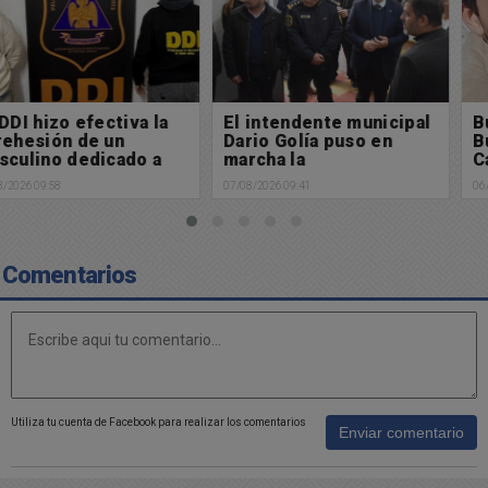
El intendente municipal
Búsqueda de paradero:
Dario Golía puso en
Buscamos a Manuel
marcha la
Cabral
Subdelegación de
07/08/2026 09:41
06/08/2026 13:29
Policía Científica en
Chacabuco
Comentarios
Utiliza tu cuenta de Facebook para realizar los comentarios
Enviar comentario