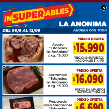
×
POLICIALES
En la reforma laboral
que presentó el
Gobierno, el salario se
establecerá según el
rendimiento del