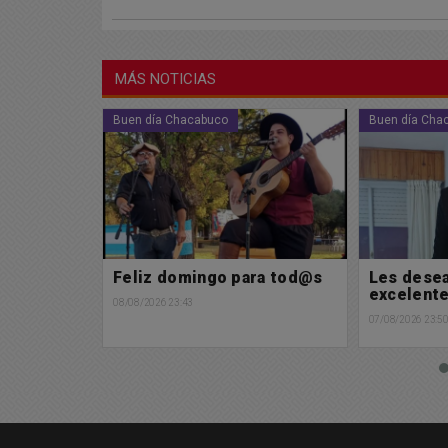
MÁS NOTICIAS
Buen día Chacabuco
Sociedad
ra tod@s
Les deseamos un
Alerta Me
excelente sábado
esperan 
para las 
07/08/2026 23:50
05/08/2026 20:5