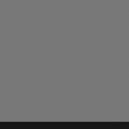
ciedad
Sociedad
olicitada: En defensa de la
Golía encabezó el acto
ey de Tierras y de la
oficial por el 161°
oberanía nacional
aniversario de Chacabuco
08/2026 18:32
05/08/2026 14:58