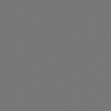
liciales
Policiales