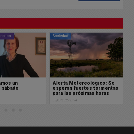
Sociedad
So
tereológico: Se
Alerta Metereológico: Se
S
fuertes tormentas
esperan fuertes tormentas
L
próximas horas
para las próximas horas
s
4
05/08/2026 20:51
05/