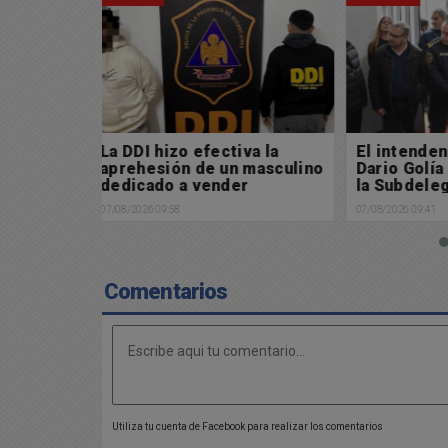
va la
El intendente municipal
Búsqueda
 masculino
Dario Golía puso en marcha
Buscamos
r
la Subdelegación de Policía
06/08/2026 13:2
Científica en Chacabuco
07/08/2026 09:41
Comentarios
Utiliza tu cuenta de Facebook para realizar los comentarios