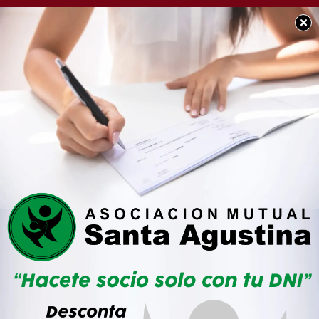
×
SOCIEDAD
Comenzaron los
trabajos de la nueva
universidad en los
terrenos del ferrocarril