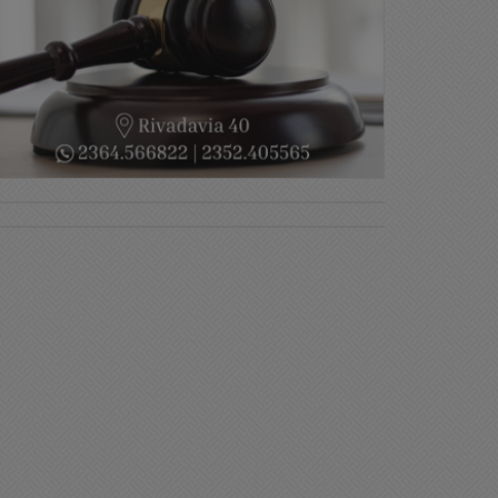
liciales
Policiales