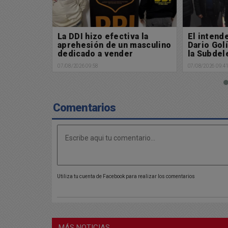
va la
El intendente municipal
Búsqueda
 masculino
Dario Golía puso en marcha
Buscamos
r
la Subdelegación de Policía
06/08/2026 13:2
Científica en Chacabuco
07/08/2026 09:41
Comentarios
Utiliza tu cuenta de Facebook para realizar los comentarios
MÁS NOTICIAS