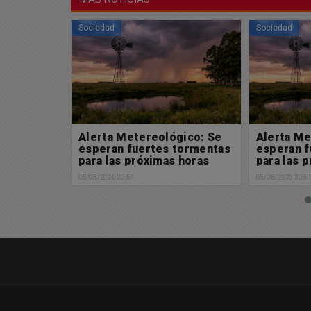
Sociedad
Sociedad
gico: Se
Alerta Metereológico: Se
Solicitad
tormentas
esperan fuertes tormentas
Ley de Tie
 horas
para las próximas horas
soberanía
05/08/2026 20:51
05/08/2026 18:3