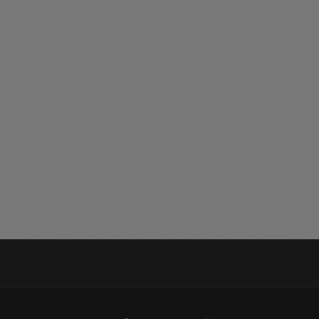
liciales
Buen día Chacabuco
n masculino perdió la vida
Muy feliz domingo para
n un accidente de tránsito
tod@s
08/2026 09:02
02/08/2026 08:58