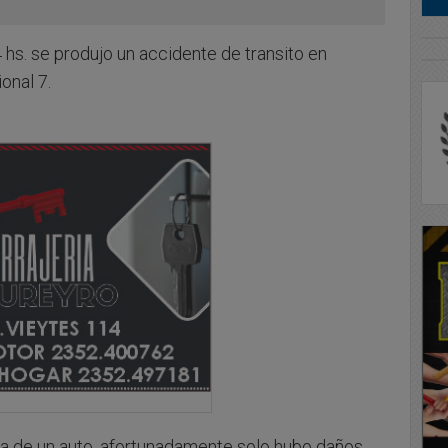
s. se produjo un accidente de transito en
onal 7.
era de un auto, afortunadamente solo hubo daños