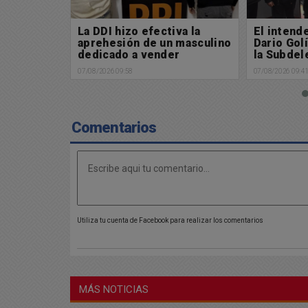
va la
El intendente municipal
Búsqueda
 masculino
Dario Golía puso en marcha
Buscamos
r
la Subdelegación de Policía
06/08/2026 13:2
Científica en Chacabuco
07/08/2026 09:41
Comentarios
Utiliza tu cuenta de Facebook para realizar los comentarios
MÁS NOTICIAS