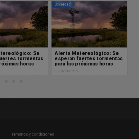
Sociedad
So
tereológico: Se
Solicitada: En defensa de la
G
fuertes tormentas
Ley de Tierras y de la
of
próximas horas
soberanía nacional
a
1
05/08/2026 18:32
05/
Términos y condiciones