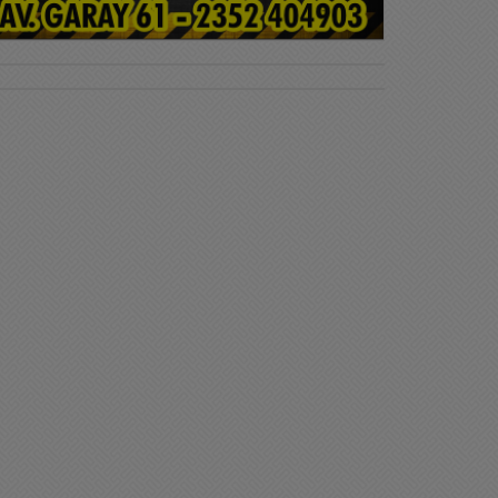
liciales
Policiales